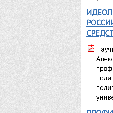
ИДЕОЛ
РОССИ
СРЕДС
Науч
Алек
проф
поли
поли
унив
ПРОФИ