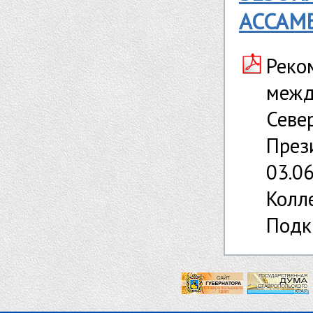
АССАМ
Реко
межд
Севе
През
03.06
Колле
Подк