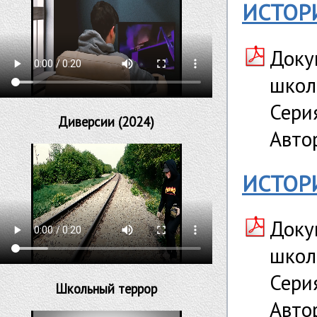
ИСТОР
Доку
школ
Сери
Диверсии (2024)
Автор
ИСТОР
Доку
школ
Сери
Школьный террор
Автор