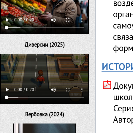
возд
орга
само
связ
Диверсии (2025)
форм
ИСТОР
Доку
школ
Сери
Вербовка (2024)
Автор