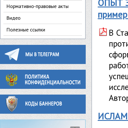
ОПЫТ 
Нормативно-правовые акты
пример
Видео
Полезные ссылки
В Ст
прот
сфор
рабо
успе
иссл
Автор
ИСЛАМ