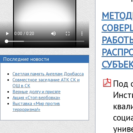
МЕТОД
СОВЕР
РАБОТ
РАСПР
Последние новости
СУБЪЕ
Светлая память Ангелам Донбасса
Совместное заседание АТК СК и
Под о
ОШ в СК
Верные долгу и присяге
Инст
Акция «Стоп вербовка»
Выставка «Мир против
квал
терроризма!»
соци
унив