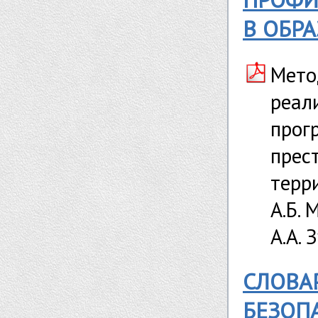
В ОБР
Мето
реал
прог
прес
терр
А.Б. 
А.А. 
СЛОВА
БЕЗОП