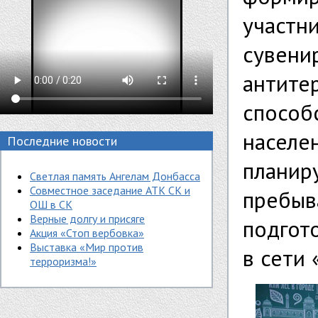
участ
сувени
анти
спосо
населе
Последние новости
планир
Светлая память Ангелам Донбасса
Совместное заседание АТК СК и
пребыв
ОШ в СК
Верные долгу и присяге
подгот
Акция «Стоп вербовка»
Выставка «Мир против
в сети 
терроризма!»