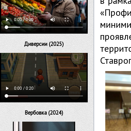
в рамк
«Профи
миними
прояв
Диверсии (2025)
терри
Ставроп
Вербовка (2024)