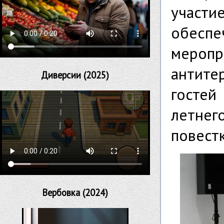
участ
обесп
мер
антите
Диверсии (2025)
гостей
летне
повест
Вербовка (2024)