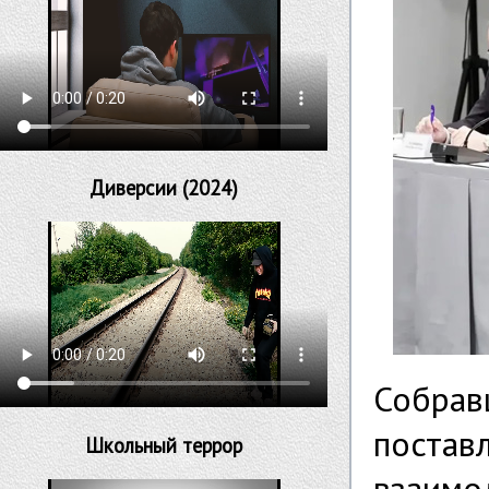
Диверсии (2024)
Собра
поста
Школьный террор
взаи