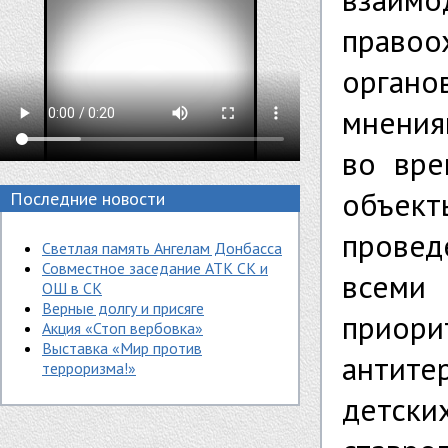
правоо
орган
мнения
во вре
объек
Последние новости
провед
Светлая память Ангелам Донбасса
Совместное заседание АТК СК и
всеми
ОШ в СК
Верные долгу и присяге
прио
Акция «Стоп вербовка»
Выставка «Мир против
антите
терроризма!»
детски