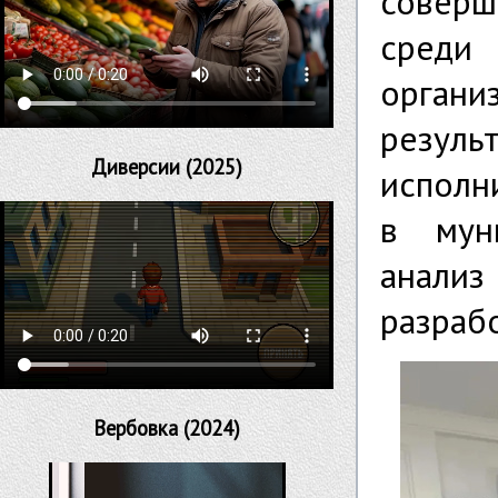
совер
среди
орган
резу
Диверсии (2025)
исполн
в мун
анали
разраб
Вербовка (2024)