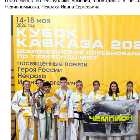
спортсменов из Республики Армении, проводился в чест
Невинномысска, Некраха Ивана Сергеевича.