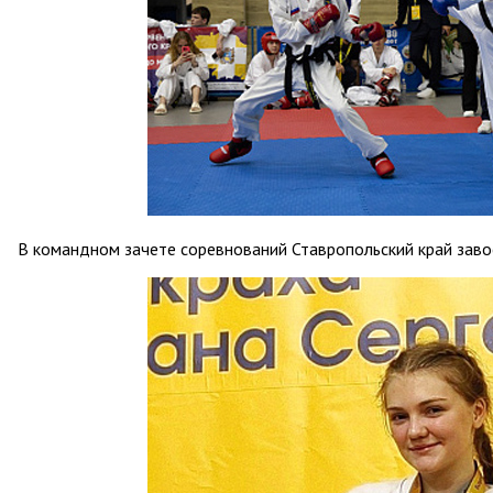
В командном зачете соревнований Ставропольский край заво